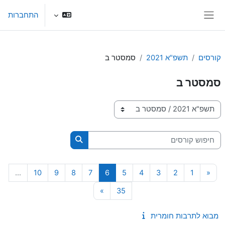
ילוג לתוכן הראשי
התחברות
חלון סקירה צדדי
קורסים
תשפ"א 2021
סמסטר ב
סמסטר ב
קטגוריות קורסים
חיפוש קורסים
חיפוש קורסים
עמוד 1
העמוד הקודם
עמוד 2
עמוד 3
עמוד 4
עמוד 5
עמוד 6
עמוד 7
עמוד 8
עמוד 9
עמוד 10
…
10
9
8
7
6
5
4
3
2
1
«
עמוד 35
עמוד הבא
»
35
מבוא לתרבות חומרית