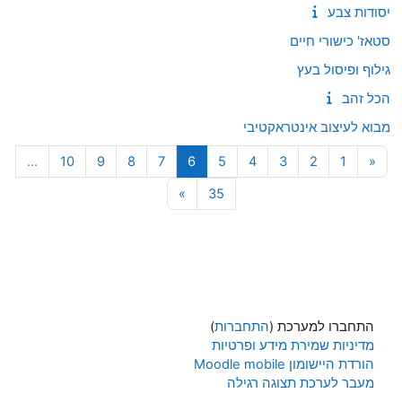
יסודות צבע
סטאז' כישורי חיים
גילוף ופיסול בעץ
הכל זהב
מבוא לעיצוב אינטראקטיבי
עמוד 1
העמוד הקודם
עמוד 2
עמוד 3
עמוד 4
עמוד 5
עמוד 6
עמוד 7
עמוד 8
עמוד 9
עמוד 10
…
10
9
8
7
6
5
4
3
2
1
«
עמוד 35
עמוד הבא
»
35
התחברו למערכת (
התחברות
)
מדיניות שמירת מידע ופרטיות
הורדת היישומון Moodle mobile
מעבר לערכת תצוגה רגילה