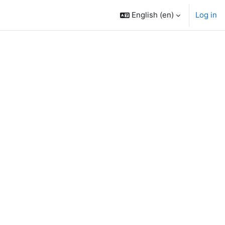
English ‎(en)‎
Log in