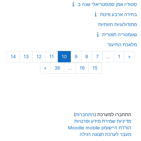
סטודיו אמן סמסטריאלי שנה ב
בחירה ארבע פינות
מתודולוגיות חזותיות
גאומטריה תאורית
מלאכת התיעוד
עמוד 1
העמוד הקודם
עמוד 7
עמוד 8
עמוד 9
עמוד 10
עמוד 11
עמוד 12
עמוד 13
עמוד 14
14
13
12
11
10
9
8
7
…
1
«
עמוד 15
עמוד 16
עמוד 36
עמוד הבא
»
36
…
16
15
התחברו למערכת (
התחברות
)
מדיניות שמירת מידע ופרטיות
הורדת היישומון Moodle mobile
מעבר לערכת תצוגה רגילה