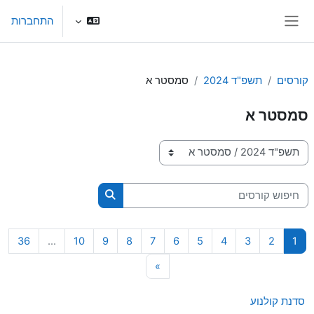
ילוג לתוכן הראשי
התחברות
חלון סקירה צדדי
קורסים
תשפ"ד 2024
סמסטר א
סמסטר א
קטגוריות קורסים
חיפוש קורסים
חיפוש קורסים
עמוד 1
עמוד 2
עמוד 3
עמוד 4
עמוד 5
עמוד 6
עמוד 7
עמוד 8
עמוד 9
עמוד 10
עמוד 6
36
…
10
9
8
7
6
5
4
3
2
1
עמוד הבא
»
סדנת קולנוע