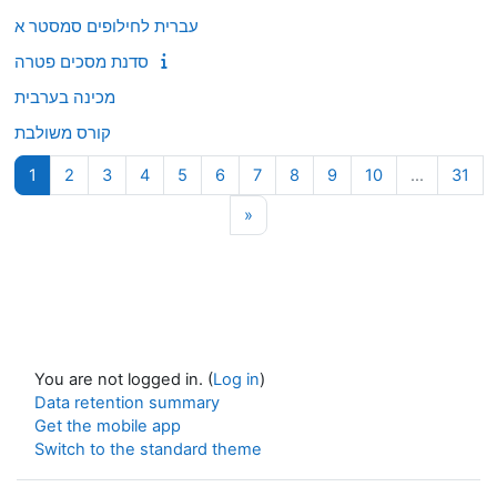
עברית לחילופים סמסטר א
סדנת מסכים פטרה
מכינה בערבית
קורס משולבת
Page 1
Page 2
Page 3
Page 4
Page 5
Page 6
Page 7
Page 8
Page 9
Page 10
Pag
1
2
3
4
5
6
7
8
9
10
…
31
Next page
»
You are not logged in. (
Log in
)
Data retention summary
Get the mobile app
Switch to the standard theme