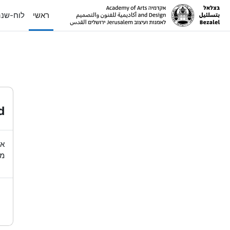
ילוג לתוכן הראשי
ראשי
לוח-שנ
d
או
מש