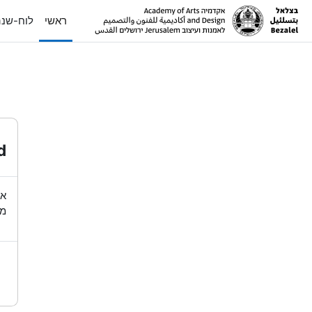
ילוג לתוכן הראשי
ראשי
לוח-שנ
d
או
מש