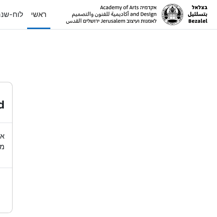
ילוג לתוכן הראשי
ראשי
לוח-שנ
d
או
מש