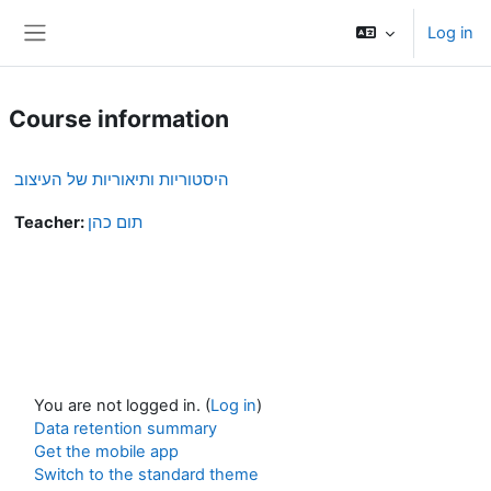
Skip to main content
Log in
Side panel
Course information
היסטוריות ותיאוריות של העיצוב
Teacher:
תום כהן
You are not logged in. (
Log in
)
Data retention summary
Get the mobile app
Switch to the standard theme