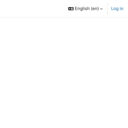
English ‎(en)‎
Log in