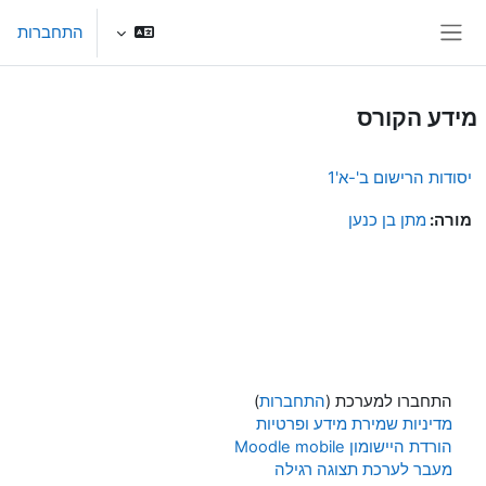
ילוג לתוכן הראשי
התחברות
חלון סקירה צדדי
מידע הקורס
יסודות הרישום ב'-א'1
מורה:
מתן בן כנען
התחברו למערכת (
התחברות
)
מדיניות שמירת מידע ופרטיות
הורדת היישומון Moodle mobile
מעבר לערכת תצוגה רגילה