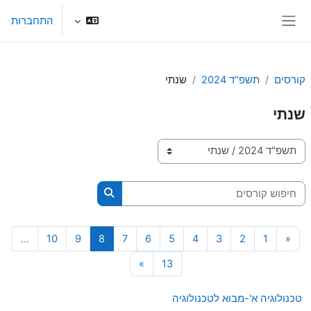
ילוג לתוכן הראשי
התחברות
חלון סקירה צדדי
קורסים
תשפ"ד 2024
שנתי
שנתי
קטגוריות קורסים
חיפוש קורסים
חיפוש קורסים
עמוד 1
העמוד הקודם
עמוד 2
עמוד 3
עמוד 4
עמוד 5
עמוד 6
עמוד 7
עמוד 8
עמוד 9
עמוד 10
…
10
9
8
7
6
5
4
3
2
1
«
עמוד 13
עמוד הבא
»
13
טכנולוגיה א'-מבוא לטכנולוגיה