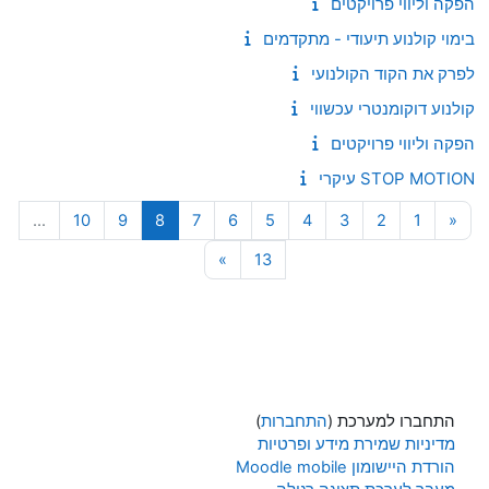
הפקה וליווי פרויקטים
בימוי קולנוע תיעודי - מתקדמים
לפרק את הקוד הקולנועי
קולנוע דוקומנטרי עכשווי
הפקה וליווי פרויקטים
STOP MOTION עיקרי
עמוד 1
העמוד הקודם
עמוד 2
עמוד 3
עמוד 4
עמוד 5
עמוד 6
עמוד 7
עמוד 8
עמוד 9
עמוד 10
…
10
9
8
7
6
5
4
3
2
1
«
עמוד 13
עמוד הבא
»
13
התחברו למערכת (
התחברות
)
מדיניות שמירת מידע ופרטיות
הורדת היישומון Moodle mobile