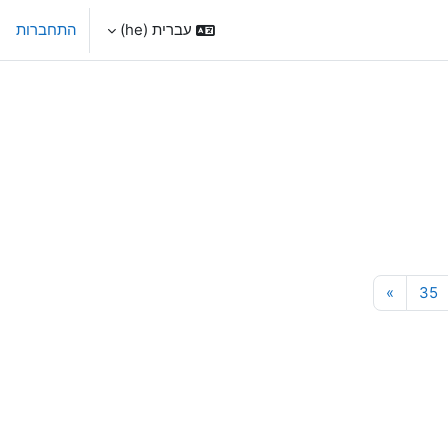
עברית ‎(he)‎
התחברות
עמוד 35
עמוד הבא
»
35